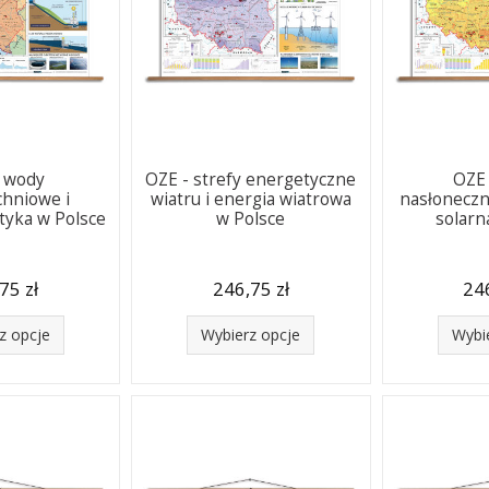
- wody
OZE - strefy energetyczne
OZE 
chniowe i
wiatru i energia wiatrowa
nasłoneczn
tyka w Polsce
w Polsce
solarn
75 zł
246,75 zł
246
z opcje
Wybierz opcje
Wybi