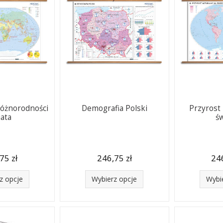
różnorodności
Demografia Polski
Przyrost
iata
ś
75 zł
246,75 zł
246
z opcje
Wybierz opcje
Wybi