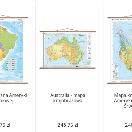
czna Ameryki
Australia - mapa
Mapa kr
niowej
krajobrazowa
Ameryki 
Śro
75 zł
246,75 zł
246