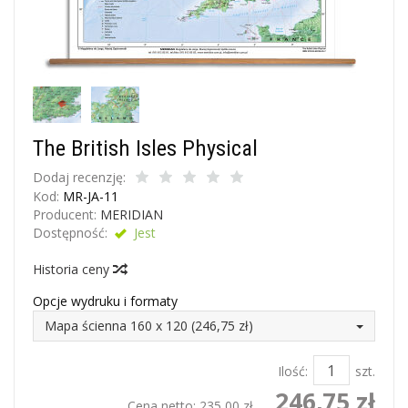
The British Isles Physical
Dodaj recenzję:
Kod:
MR-JA-11
Producent:
MERIDIAN
Dostępność:
Jest
Historia ceny
Opcje wydruku i formaty
Mapa ścienna 160 x 120 (246,75 zł)
Ilość:
szt.
246,75 zł
Cena netto:
235,00 zł