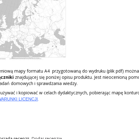
eniową mapy formatu A4 przygotowaną do wydruku (plik pdf) można
ączniki
znajdującej się poniżej opisu produktu. Jest nieocenioną po
 zadań domowych i sprawdzania wiedzy.
żywać i kopiować w celach dydaktycznych, pobierając mapę kontu
WARUNKI LICENCJI
.
osiada recenzji.
Dodaj recenzję