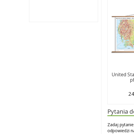
United St
p
24
Pytania 
Zadaj pytanie
odpowiedzi na