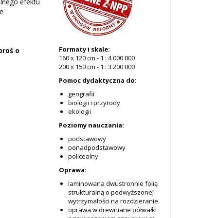
lnego efektu
je
Formaty i skale:
proś o
160 x 120 cm - 1 : 4 000 000
200 x 150 cm - 1 : 3 200 000
Pomoc dydaktyczna do:
geografii
biologii i przyrody
ekologii
Poziomy nauczania:
podstawowy
ponadpodstawowy
policealny
Oprawa:
laminowana dwustronnie folią
strukturalną o podwyższonej
wytrzymałości na rozdzieranie
oprawa w drewniane półwałki