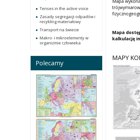
Mapa wykonan
trójwymiarow
Tenses in the active voice
fizycznogeog
Zasady segregacji odpadów i
recykling materiałowy
Transport na świecie
Mapa dostęp
Makro- i mikroelementy w
kalkulację 
organizmie człowieka
MAPY KO
Polecamy