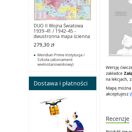
DUO II Wojna Światowa
1939-41 / 1942-45 -
dwustronna mapa ścienna
279,30 zł
Meridian Prime Instytucja /
Szkoła (abonament
wielostanowiskowy)
Wersję ćwicz
zakładce
Zał
na lekcjach,
Dostawa i płatności
Mapę można u
akceptujesz
Recenzje
Produkt nie p