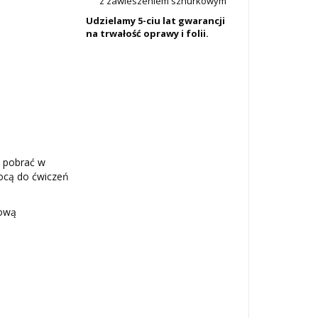
z zawieszeniem sznurkowym
Udzielamy 5-ciu lat gwarancji
na trwałość oprawy i folii.
 pobrać w
mocą do ćwiczeń
rową