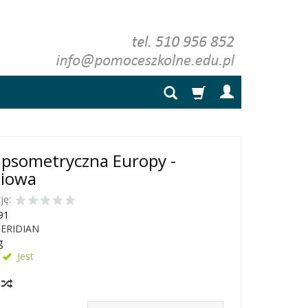
psometryczna Europy -
niowa
ję:
91
ERIDIAN
g
Jest
y