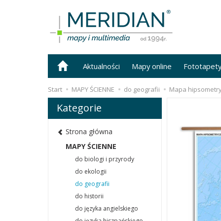
Aktualności
Mapy online
Fototapet
Start
MAPY ŚCIENNE
do geografii
Mapa hipsometry
Kategorie
Strona główna
MAPY ŚCIENNE
do biologi i przyrody
do ekologii
do geografii
do historii
do języka angielskiego
do języka hiszpańskiego