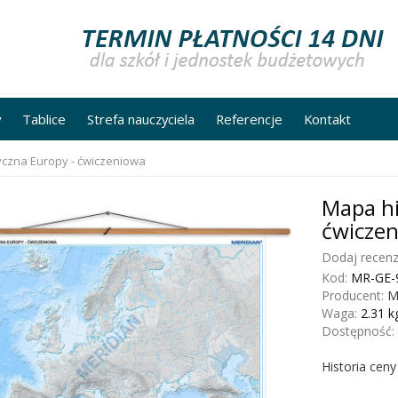
y
Tablice
Strefa nauczyciela
Referencje
Kontakt
czna Europy - ćwiczeniowa
Mapa hi
ćwicze
Dodaj recenz
Kod:
MR-GE-
Producent:
M
Waga:
2.31
k
Dostępność:
Historia cen