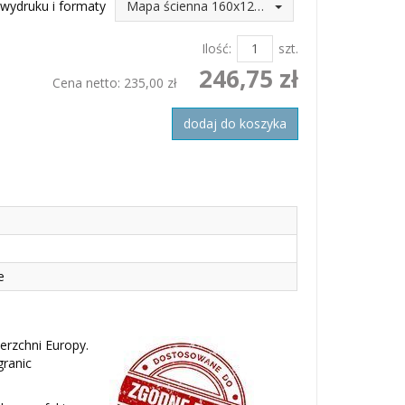
wydruku i formaty
Mapa ścienna 160x120 (246,75 zł)
Ilość:
szt.
246,75 zł
Cena netto:
235,00 zł
dodaj do koszyka
e
erzchni Europy.
granic