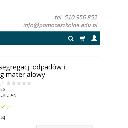
segregacji odpadów i
ng materiałowy
ję:
126
ERIDIAN
Jest
y