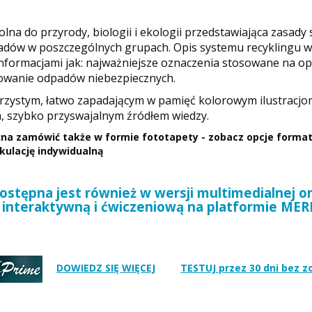
olna do przyrody, biologii i ekologii przedstawiająca zasady
padów w poszczególnych grupach. Opis systemu recyklingu
 informacjami jak: najważniejsze oznaczenia stosowane na 
owanie odpadów niebezpiecznych.
jrzystym, łatwo zapadającym w pamięć kolorowym ilustracjo
, szybko przyswajalnym źródłem wiedzy.
na zamówić także w formie fototapety - zobacz opcje formatu
lkulację indywidualną
ostępna jest również w wersji multimedialnej on
interaktywną i ćwiczeniową na platformie ME
DOWIEDZ SIĘ WIĘCEJ
TESTUJ przez 30 dni bez 