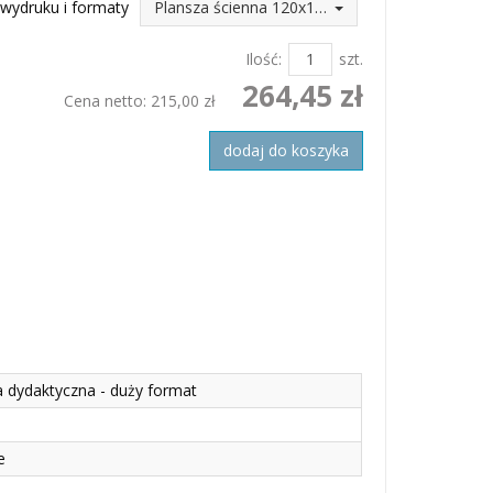
wydruku i formaty
Plansza ścienna 120x160 (264,45 zł)
Ilość:
szt.
264,45 zł
Cena netto:
215,00 zł
dodaj do koszyka
a dydaktyczna - duży format
e