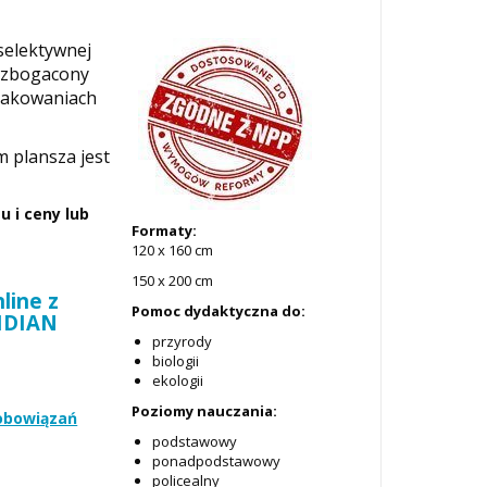
 selektywnej
 wzbogacony
opakowaniach
m plansza jest
 i ceny lub
Formaty:
120 x 160 cm
150 x 200 cm
line z
Pomoc dydaktyczna do:
RIDIAN
przyrody
biologii
ekologii
Poziomy nauczania:
zobowiązań
podstawowy
ponadpodstawowy
policealny