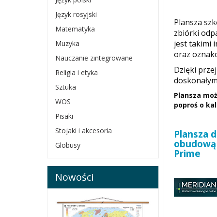
Język rosyjski
Plansza szk
Matematyka
zbiórki od
jest takimi
Muzyka
oraz oznak
Nauczanie zintegrowane
Dzięki prze
Religia i etyka
doskonałym
Sztuka
Plansza moż
WOS
poproś o ka
Pisaki
Stojaki i akcesoria
Plansza d
obudową 
Globusy
Prime
Nowości