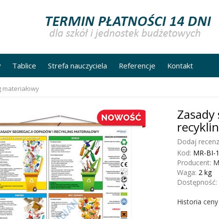
y
Tablice
Strefa nauczyciela
Referencje
Kontakt
g materiałowy
Zasady 
recykli
Dodaj recenz
Kod:
MR-BI-
Producent:
M
Waga:
2
kg
Dostępność:
Historia cen