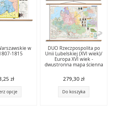
Warszawskie w
DUO Rzeczpospolita po
 1807-1815
Unii Lubelskiej (XVI wiek)/
Europa XVI wiek -
dwustronna mapa ścienna
,25 zł
279,30 zł
erz opcje
Do koszyka