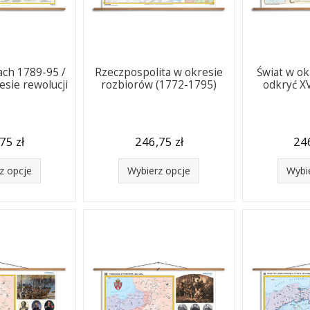
ach 1789-95 /
Rzeczpospolita w okresie
Świat w ok
esie rewolucji
rozbiorów (1772-1795)
odkryć XV
75 zł
246,75 zł
246
z opcje
Wybierz opcje
Wybi