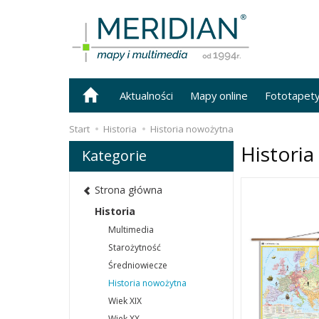
Aktualności
Mapy online
Fototapet
Start
Historia
Historia nowożytna
Histori
Kategorie
Strona główna
Historia
Multimedia
Starożytność
Średniowiecze
Historia nowożytna
Wiek XIX
Wiek XX