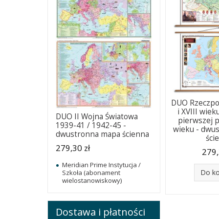
DUO Rzeczpos
i XVIII wie
DUO II Wojna Światowa
pierwszej p
1939-41 / 1942-45 -
wieku - dwu
dwustronna mapa ścienna
ści
279,30 zł
279,
Meridian Prime Instytucja /
Do k
Szkoła (abonament
wielostanowiskowy)
Dostawa i płatności