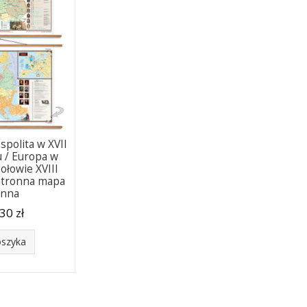
polita w XVII
ku / Europa w
ołowie XVIII
stronna mapa
enna
30 zł
oszyka