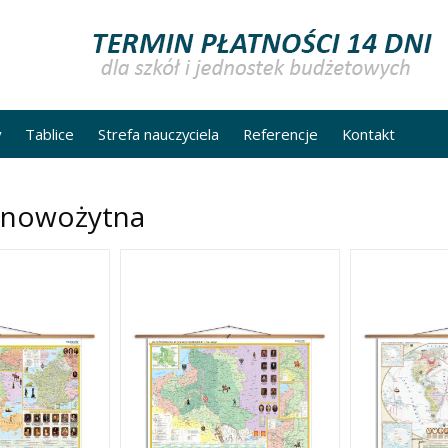
y
Tablice
Strefa nauczyciela
Referencje
Kontakt
a nowożytna