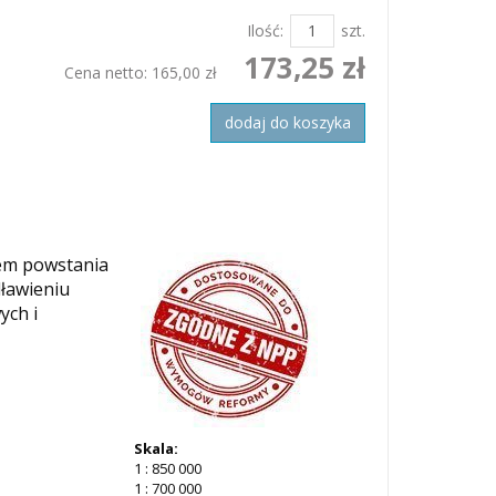
Ilość:
szt.
173,25 zł
Cena netto:
165,00 zł
dodaj do koszyka
iem powstania
dławieniu
ych i
Skala:
1 : 850 000
1 : 700 000