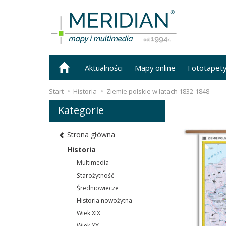
Aktualności
Mapy online
Fototapet
Start
Historia
Ziemie polskie w latach 1832-1848
Kategorie
Strona główna
Historia
Multimedia
Starożytność
Średniowiecze
Historia nowożytna
Wiek XIX
Wiek XX