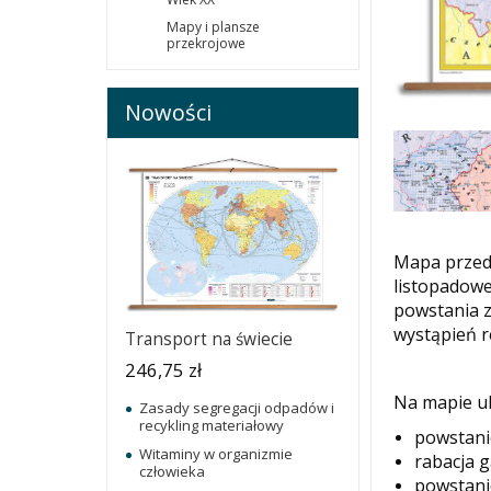
Mapy i plansze
przekrojowe
Nowości
Mapa przeds
listopadowe
powstania z
wystąpień r
Transport na świecie
246,75 zł
Na mapie u
Zasady segregacji odpadów i
recykling materiałowy
powstani
Witaminy w organizmie
rabacja g
człowieka
powstani