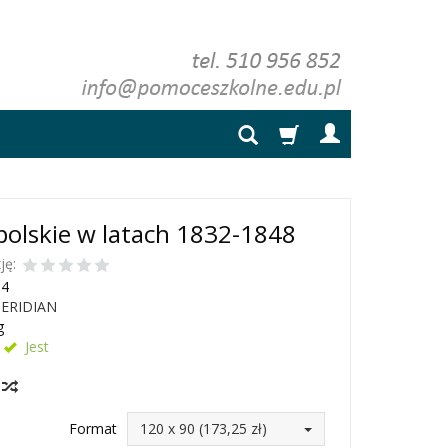
polskie w latach 1832-1848
ję:
54
ERIDIAN
g
Jest
y
Format
120 x 90 (173,25 zł)