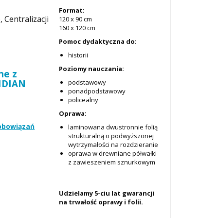
Format:
 Centralizacji
120 x 90 cm
160 x 120 cm
Pomoc dydaktyczna do:
historii
Poziomy nauczania:
ne z
RIDIAN
podstawowy
ponadpodstawowy
policealny
Oprawa:
zobowiązań
laminowana dwustronnie folią
strukturalną o podwyższonej
wytrzymałości na rozdzieranie
oprawa w drewniane półwałki
z zawieszeniem sznurkowym
Udzielamy 5-ciu lat gwarancji
na trwałość oprawy i folii.