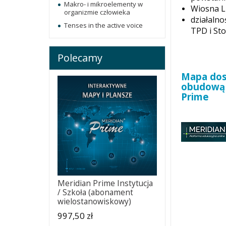
Makro- i mikroelementy w
Wiosna 
organizmie człowieka
działalno
Tenses in the active voice
TPD i St
Polecamy
Mapa dost
obudową 
Prime
Meridian Prime Instytucja
/ Szkoła (abonament
wielostanowiskowy)
997,50 zł