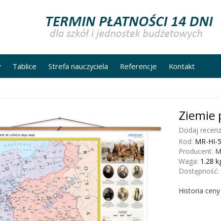
y
Tablice
Strefa nauczyciela
Referencje
Kontakt
Ziemie 
Dodaj recenz
Kod:
MR-HI-
Producent:
M
Waga:
1.28
k
Dostępność:
Historia cen