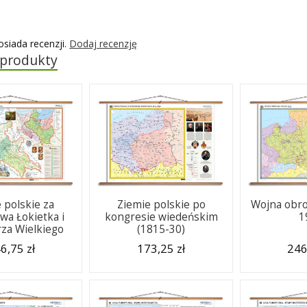
osiada recenzji.
Dodaj recenzję
 produkty
 polskie za
Ziemie polskie po
Wojna obro
wa Łokietka i
kongresie wiedeńskim
1
rza Wielkiego
(1815-30)
6,75 zł
173,25 zł
246