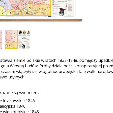
tawia ziemie polskie w latach 1832-1848, pomiędzy upadk
go a Wiosną Ludów. Próby działalności konspiracyjnej po z
 czasem włączyły się w ogólnoeuropejską falę walk narodow
ewolucyjnych.
kazane są wydarzenia:
e krakowskie 1846
alicyjska 1846
e wielkopolskie 1848