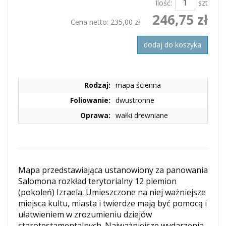
Ilość:
szt
246,75 zł
Cena netto:
235,00 zł
dodaj do koszyka
Rodzaj:
mapa ścienna
Foliowanie:
dwustronne
Oprawa:
wałki drewniane
Mapa przedstawiająca ustanowiony za panowania
Salomona rozkład terytorialny 12 plemion
(pokoleń) Izraela. Umieszczone na niej ważniejsze
miejsca kultu, miasta i twierdze mają być pomocą i
 produktem interesuje się
5
osób.
ułatwieniem w zrozumieniu dziejów
starotestamentalnych. Najważniejsze wydarzenia