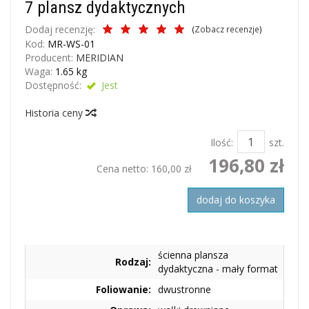
7 plansz dydaktycznych
Dodaj recenzję:
(
Zobacz recenzje
)
Kod:
MR-WS-01
Producent:
MERIDIAN
Waga:
1.65
kg
Dostępność:
Jest
Historia ceny
Ilość:
szt.
196,80 zł
Cena netto:
160,00 zł
dodaj do koszyka
ścienna plansza
Rodzaj:
dydaktyczna - mały format
Foliowanie:
dwustronne