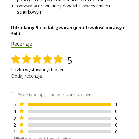
oprawa w drewniane półwałki z zawieszeniem
sznurkowym
Udzielamy 5-ciu lat gwarancji na trwałość oprawy i
folii.
Recenzje
5
Liczba wystawionych ocen: 1
Dodaj recenzję
Pokaż tylko opinie potwierdzone zakupem
5
1
4
0
3
0
2
0
1
0
Kliknij ocenę aby filtorwać opinie