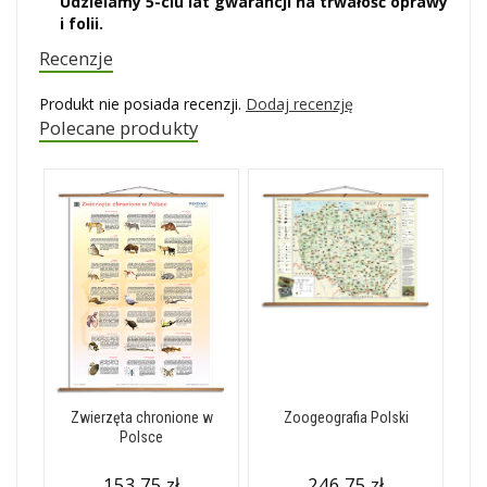
Udzielamy 5-ciu lat gwarancji na trwałość oprawy
i folii.
Recenzje
Produkt nie posiada recenzji.
Dodaj recenzję
Polecane produkty
Zwierzęta chronione w
Zoogeografia Polski
Polsce
153,75 zł
246,75 zł