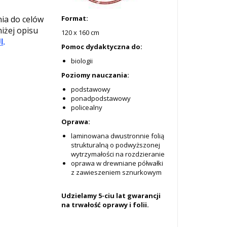
nia do celów
Format:
niżej opisu
120 x 160 cm
I
.
Pomoc dydaktyczna do:
biologii
Poziomy nauczania:
podstawowy
ponadpodstawowy
policealny
Oprawa:
laminowana dwustronnie folią
strukturalną o podwyższonej
wytrzymałości na rozdzieranie
oprawa w drewniane półwałki
z zawieszeniem sznurkowym
Udzielamy 5-ciu lat gwarancji
na trwałość oprawy i folii.