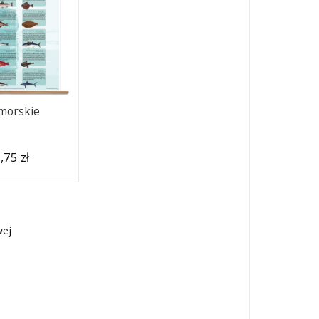
morskie
,75 zł
wej