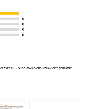
1
0
0
0
0
ej jakości. Układ mięśniowy człowieka genialnie