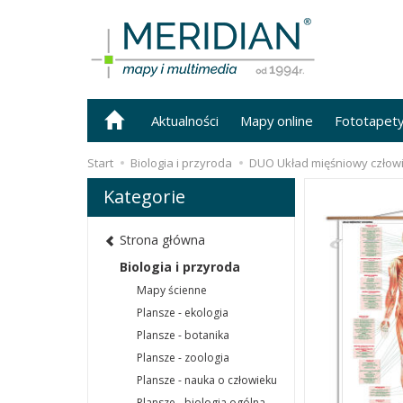
Aktualności
Mapy online
Fototapet
Start
Biologia i przyroda
DUO Układ mięśniowy człowi
Kategorie
Strona główna
Biologia i przyroda
Mapy ścienne
Plansze - ekologia
Plansze - botanika
Plansze - zoologia
Plansze - nauka o człowieku
Plansze - biologia ogólna