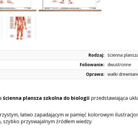
Rodzaj:
ścienna plansz
Foliowanie:
dwustronne
Oprawa:
wałki drewnian
a
ścienna plansza szkolna do biologii
przedstawiająca ukł
jrzystym, łatwo zapadającym w pamięć kolorowym ilustracjo
, szybko przyswajalnym źródłem wiedzy.