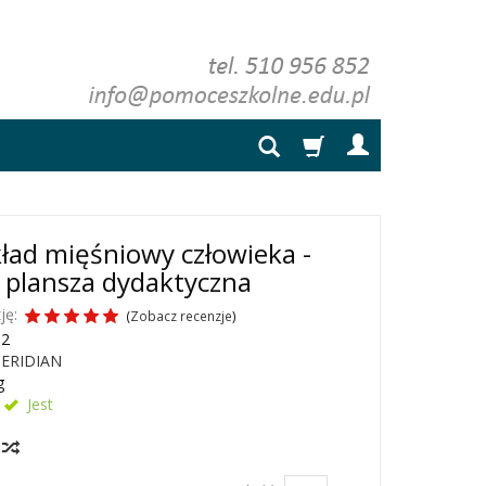
ad mięśniowy człowieka -
 plansza dydaktyczna
ję:
(
Zobacz recenzje
)
12
ERIDIAN
g
Jest
y