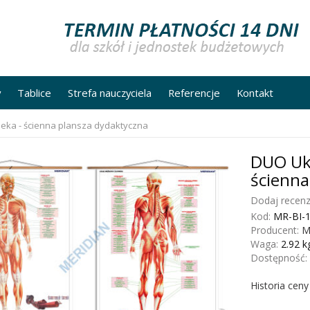
y
Tablice
Strefa nauczyciela
Referencje
Kontakt
eka - ścienna plansza dydaktyczna
DUO Ukł
ścienna
Dodaj recenz
Kod:
MR-BI-
Producent:
M
Waga:
2.92
k
Dostępność:
Historia cen