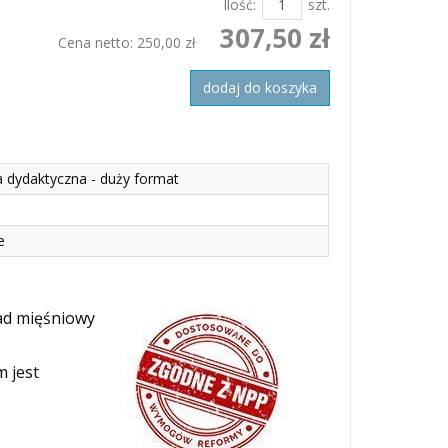
Ilość:
szt.
307,50 zł
Cena netto:
250,00 zł
dodaj do koszyka
a dydaktyczna - duży format
e
ad mięśniowy
m jest