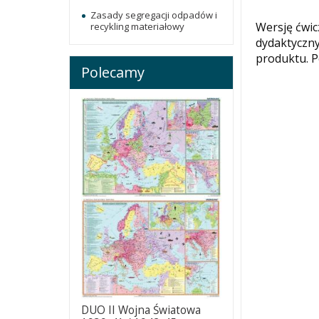
Zasady segregacji odpadów i
Wersję ćwic
recykling materiałowy
dydaktyczn
produktu. 
Polecamy
DUO II Wojna Światowa